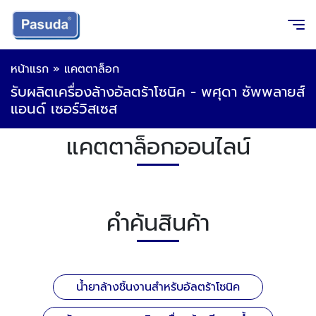
หน้าแรก
»
แคตตาล็อก
รับผลิตเครื่องล้างอัลตร้าโซนิค - พศุดา ซัพพลายส์
แอนด์ เซอร์วิสเซส
แคตตาล็อกออนไลน์
คำค้นสินค้า
น้ำยาล้างชิ้นงานสำหรับอัลตร้าโซนิค