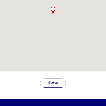
นำทาง