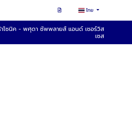
ไทย
ร้าโซนิค - พศุดา ซัพพลายส์ แอนด์ เซอร์วิส
เซส