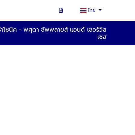
ไทย
ร้าโซนิค - พศุดา ซัพพลายส์ แอนด์ เซอร์วิส
เซส